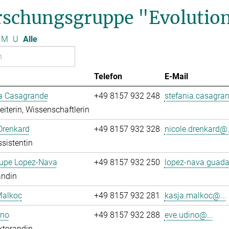
rschungsgruppe "Evolution
M
U
Alle
Telefon
E-Mail
ia Casagrande
+49 8157 932 248
stefania.casagran
leiterin, Wissenschaftlerin
Drenkard
+49 8157 932 328
nicole.drenkard@.
sistentin
upe Lopez-Nava
+49 8157 932 250
lopez-nava.guada
andin
Malkoc
+49 8157 932 281
kasja.malkoc@...
ino
+49 8157 932 288
eve.udino@...
ktorandin