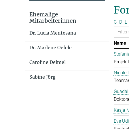
Fo
Ehemalige
Mitarbeiterinnen
C
D
L
Dr. Lucia Mentesana
Name
Dr. Marlene Oefele
Stefan
Projekt
Caroline Deimel
Nicole 
Sabine Jörg
Teamas
Guadal
Doktor
Kasja 
Eve Ud
Postdo