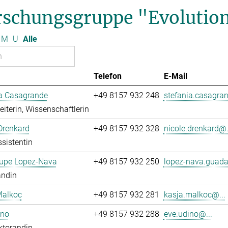
rschungsgruppe "Evolution
M
U
Alle
Telefon
E-Mail
ia Casagrande
+49 8157 932 248
stefania.casagran
leiterin, Wissenschaftlerin
Drenkard
+49 8157 932 328
nicole.drenkard@.
sistentin
upe Lopez-Nava
+49 8157 932 250
lopez-nava.guada
andin
Malkoc
+49 8157 932 281
kasja.malkoc@...
ino
+49 8157 932 288
eve.udino@...
ktorandin