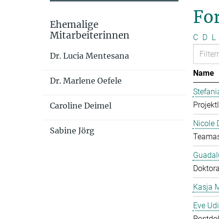
Fo
Ehemalige
Mitarbeiterinnen
C
D
L
Dr. Lucia Mentesana
Name
Dr. Marlene Oefele
Stefan
Projekt
Caroline Deimel
Nicole 
Sabine Jörg
Teamas
Guadal
Doktor
Kasja 
Eve Ud
Postdo