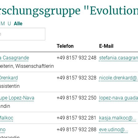
rschungsgruppe "Evolution
M
U
Alle
Telefon
E-Mail
ia Casagrande
+49 8157 932 248
stefania.casagran
leiterin, Wissenschaftlerin
Drenkard
+49 8157 932 328
nicole.drenkard@.
sistentin
upe Lopez-Nava
+49 8157 932 250
lopez-nava.guada
andin
Malkoc
+49 8157 932 281
kasja.malkoc@...
ino
+49 8157 932 288
eve.udino@...
ktorandin