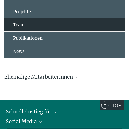
Projekte
Team
Publikationen
News
Ehemalige Mitarbeiterinnen
Dr. Lucia Mentesana
Dr. Marlene Oefele
TOP
Schnelleinstieg für
Caroline Deimel
Social Media
Journalist*innen