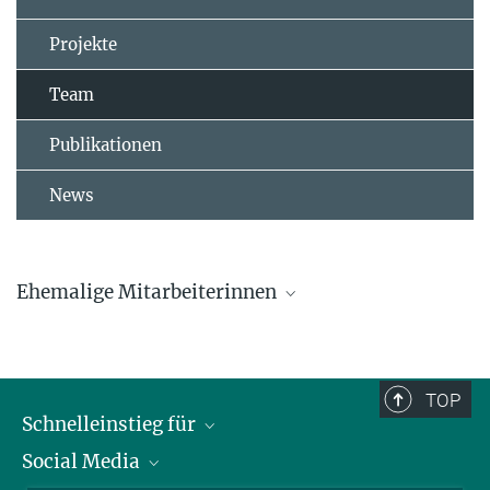
Projekte
Team
Publikationen
News
Ehemalige Mitarbeiterinnen
Dr. Lucia Mentesana
Dr. Marlene Oefele
TOP
Schnelleinstieg für
Caroline Deimel
Social Media
Journalist*innen