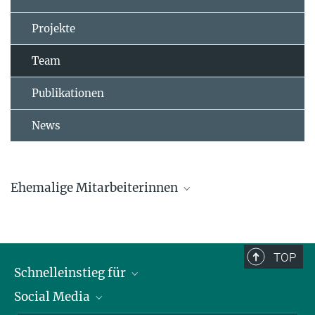
Projekte
Team
Publikationen
News
Ehemalige Mitarbeiterinnen
Dr. Lucia Mentesana
Dr. Marlene Oefele
TOP
Schnelleinstieg für
Caroline Deimel
Social Media
Journalist*innen