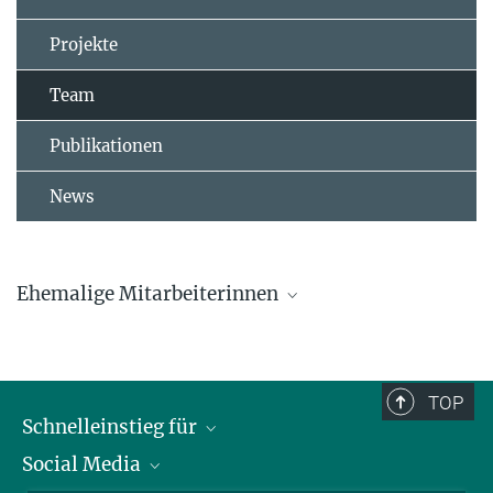
Projekte
Team
Publikationen
News
Ehemalige Mitarbeiterinnen
Dr. Lucia Mentesana
Dr. Marlene Oefele
TOP
Schnelleinstieg für
Caroline Deimel
Social Media
Journalist*innen