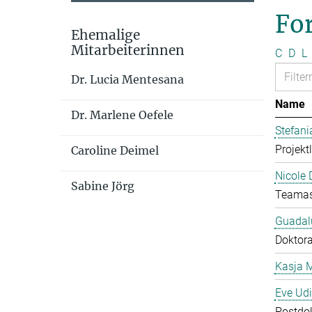
Fo
Ehemalige
Mitarbeiterinnen
C
D
L
Dr. Lucia Mentesana
Name
Dr. Marlene Oefele
Stefan
Projekt
Caroline Deimel
Nicole 
Sabine Jörg
Teamas
Guadal
Doktor
Kasja 
Eve Ud
Postdo