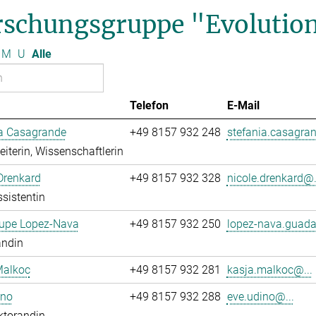
rschungsgruppe "Evolution
M
U
Alle
Telefon
E-Mail
ia Casagrande
+49 8157 932 248
stefania.casagran
leiterin, Wissenschaftlerin
Drenkard
+49 8157 932 328
nicole.drenkard@.
sistentin
upe Lopez-Nava
+49 8157 932 250
lopez-nava.guada
andin
Malkoc
+49 8157 932 281
kasja.malkoc@...
ino
+49 8157 932 288
eve.udino@...
ktorandin