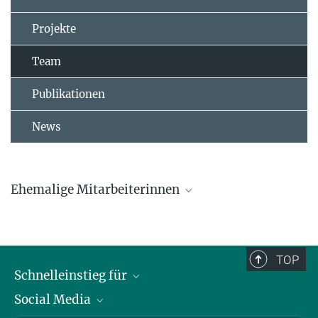
Projekte
Team
Publikationen
News
Ehemalige Mitarbeiterinnen
Dr. Lucia Mentesana
Dr. Marlene Oefele
TOP
Schnelleinstieg für
Caroline Deimel
Social Media
Journalist*innen