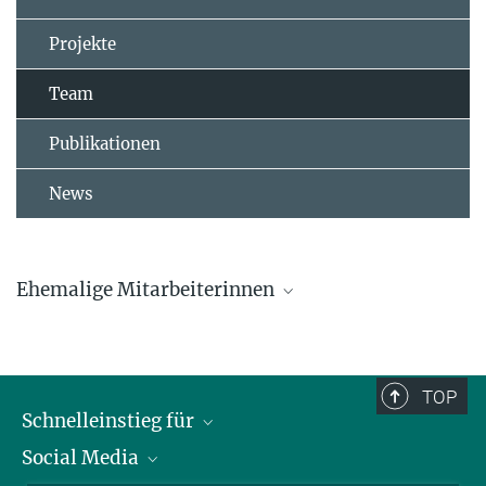
Projekte
Team
Publikationen
News
Ehemalige Mitarbeiterinnen
Dr. Lucia Mentesana
Dr. Marlene Oefele
TOP
Schnelleinstieg für
Caroline Deimel
Social Media
Journalist*innen