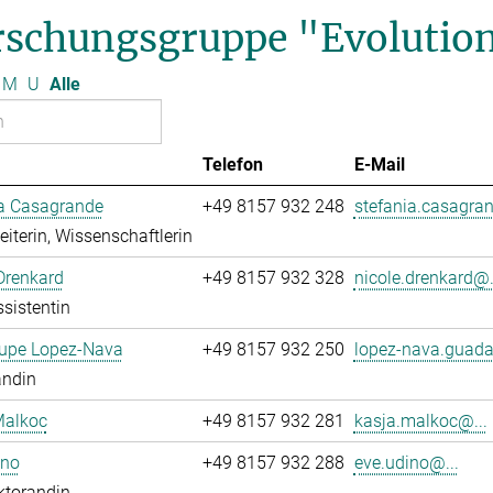
rschungsgruppe "Evolution
M
U
Alle
Telefon
E-Mail
ia Casagrande
+49 8157 932 248
stefania.casagran
leiterin, Wissenschaftlerin
Drenkard
+49 8157 932 328
nicole.drenkard@.
sistentin
upe Lopez-Nava
+49 8157 932 250
lopez-nava.guada
andin
Malkoc
+49 8157 932 281
kasja.malkoc@...
ino
+49 8157 932 288
eve.udino@...
ktorandin