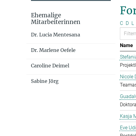
Fo
Ehemalige
Mitarbeiterinnen
C
D
L
Dr. Lucia Mentesana
Name
Dr. Marlene Oefele
Stefan
Projekt
Caroline Deimel
Nicole 
Sabine Jörg
Teamas
Guadal
Doktor
Kasja 
Eve Ud
Postdo