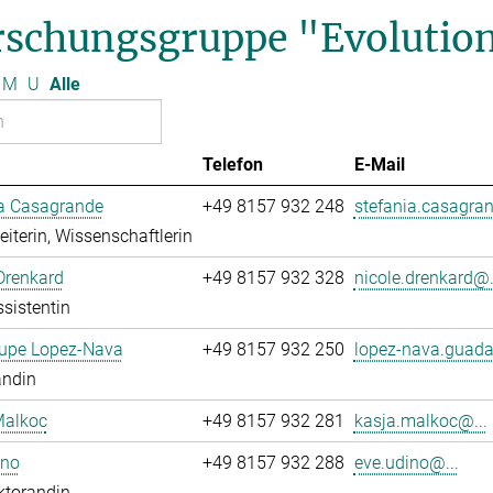
rschungsgruppe "Evolution
M
U
Alle
Telefon
E-Mail
ia Casagrande
+49 8157 932 248
stefania.casagran
leiterin, Wissenschaftlerin
Drenkard
+49 8157 932 328
nicole.drenkard@.
sistentin
upe Lopez-Nava
+49 8157 932 250
lopez-nava.guada
andin
Malkoc
+49 8157 932 281
kasja.malkoc@...
ino
+49 8157 932 288
eve.udino@...
ktorandin