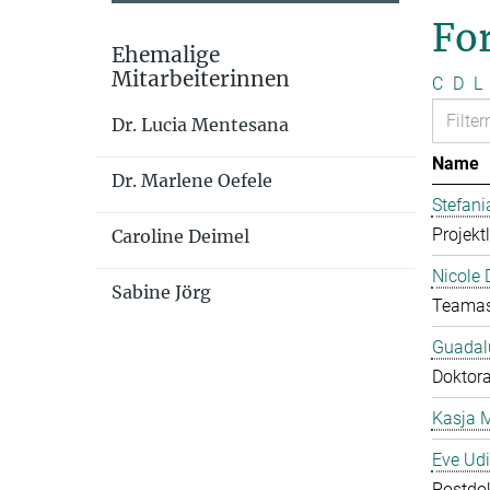
Fo
Ehemalige
Mitarbeiterinnen
C
D
L
Dr. Lucia Mentesana
Name
Dr. Marlene Oefele
Stefan
Projekt
Caroline Deimel
Nicole 
Sabine Jörg
Teamas
Guadal
Doktor
Kasja 
Eve Ud
Postdo