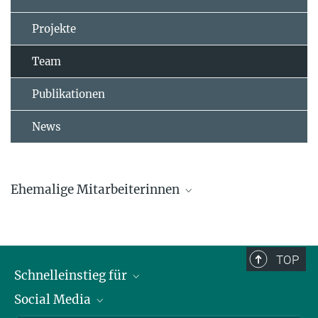
Projekte
Team
Publikationen
News
Ehemalige Mitarbeiterinnen
Dr. Lucia Mentesana
Dr. Marlene Oefele
TOP
Schnelleinstieg für
Caroline Deimel
Social Media
Journalist*innen