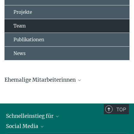
Projekte
Team
Publikationen
News
Ehemalige Mitarbeiterinnen
Dr. Lucia Mentesana
Dr. Marlene Oefele
TOP
Schnelleinstieg für
Caroline Deimel
Social Media
Journalist*innen