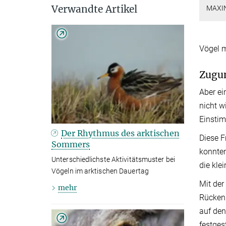
Verwandte Artikel
MAXI
Vögel m
Zugun
Aber ei
nicht w
Einstim
Der Rhythmus des arktischen
Diese F
Sommers
konnten
Unterschiedlichste Aktivitätsmuster bei
die kle
Vögeln im arktischen Dauertag
Mit der
mehr
Rücken 
auf den
festges