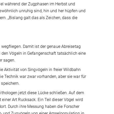
gel während der Zugphasen im Herbst und
ewöhnlich unruhig sind, hin und her hüpfen und
ern. „Bislang galt das als Zeichen, dass die
t wegfliegen. Damit ist der genaue Abreisetag
ei den Vögeln in Gefangenschaft tatsächlich eine
er sagen.
e Aktivität von Singvögeln in freier Wildbahn
ie Technik war zwar vorhanden, aber sie war für
 speichern.
ithologen jetzt diese Lücke schließen. Auf dem
einer Art Rucksack. Ein Teil dieser Vögel wird
dort. Durch ihre Messung haben die Forscher
rt- und Zugvögeln von einer Amselpopulation in