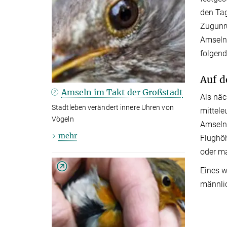
den Tag
Zugunru
Amseln 
folgend
Auf d
Amseln im Takt der Großstadt
Als näc
Stadtleben verändert innere Uhren von
mittele
Vögeln
Amseln 
mehr
Flughöh
oder ma
Eines w
männlic