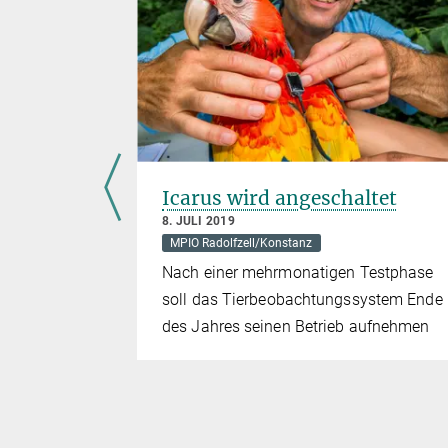
Icarus wird angeschaltet
8. JULI 2019
MPIO Radolfzell/Konstanz
ersagen,
Nach einer mehrmonatigen Testphase
ch Afrika
soll das Tierbeobachtungssystem Ende
 bleiben
des Jahres seinen Betrieb aufnehmen