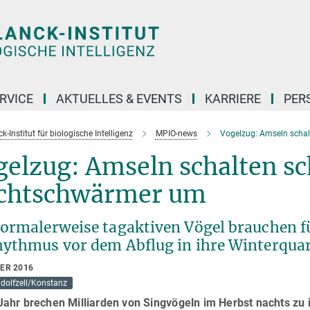
RVICE
AKTUELLES & EVENTS
KARRIERE
PER
-Institut für biologische Intelligenz
MPIO-news
Vogelzug: Amseln schal
elzug: Amseln schalten sc
chtschwärmer um
normalerweise tagaktiven Vögel brauchen f
hythmus vor dem Abflug in ihre Winterquar
BER 2016
dolfzell/Konstanz
ahr brechen Milliarden von Singvögeln im Herbst nachts zu i