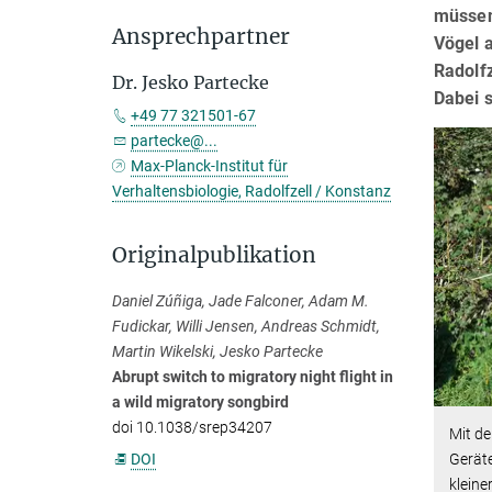
müssen 
Ansprechpartner
Vögel a
Radolf
Dr. Jesko Partecke
Dabei s
+49 77 321501-67
partecke@...
Max-Planck-Institut für
Verhaltensbiologie, Radolfzell / Konstanz
Originalpublikation
Daniel Zúñiga, Jade Falconer, Adam M.
Fudickar, Willi Jensen, Andreas Schmidt,
Martin Wikelski, Jesko Partecke
Abrupt switch to migratory night flight in
a wild migratory songbird
doi 10.1038/srep34207
Mit de
DOI
Geräte
kleine