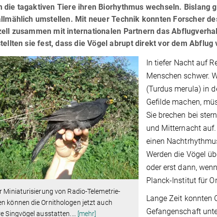
die tagaktiven Tiere ihren Biorhythmus wechseln. Bislang g
llmählich umstellen. Mit neuer Technik konnten Forscher des
zell zusammen mit internationalen Partnern das Abflugverhal
tellten sie fest, dass die Vögel abrupt direkt vor dem Abflug
In tiefer Nacht auf 
Menschen schwer. We
(Turdus merula) in d
Gefilde machen, müs
Sie brechen bei st
und Mitternacht auf
einen Nachtrhythmus
Werden die Vögel üb
oder erst dann, wenn
Planck-Institut für O
r Miniaturisierung von Radio-Telemetrie-
Lange Zeit konnten 
n können die Ornithologen jetzt auch
Gefangenschaft unte
re Singvögel ausstatten.
…
[mehr]