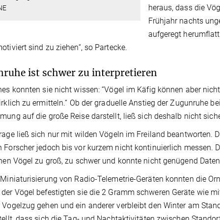
heraus, dass die Vö
NE
Frühjahr nachts ung
aufgeregt herumflatt
otiviert sind zu ziehen“, so Partecke.
ruhe ist schwer zu interpretieren
nes konnten sie nicht wissen: “Vögel im Käfig können aber nich
irklich zu ermitteln.“ Ob der graduelle Anstieg der Zugunruhe b
mung auf die große Reise darstellt, ließ sich deshalb nicht sich
rage ließ sich nur mit wilden Vögeln im Freiland beantworten. Di
 Forscher jedoch bis vor kurzem nicht kontinuierlich messen. D
inen Vögel zu groß, zu schwer und konnte nicht genügend Daten
 Miniaturisierung von Radio-Telemetrie-Geräten konnten die Orn
der Vögel befestigten sie die 2 Gramm schweren Geräte wie mit 
 Vogelzug gehen und ein anderer verbleibt den Winter am Stan
tellt, dass sich die Tag- und Nachtaktivitäten zwischen Stando