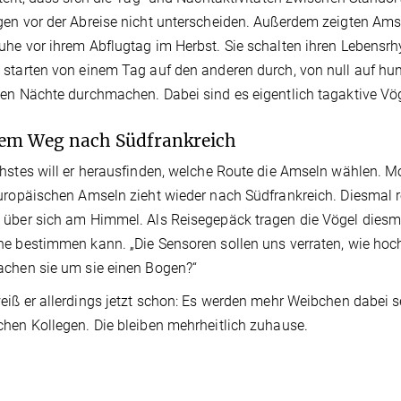
en vor der Abreise nicht unterscheiden. Außerdem zeigten Ams
he vor ihrem Abflugtag im Herbst. Sie schalten ihren Lebensr
starten von einem Tag auf den anderen durch, von null auf hund
en Nächte durchmachen. Dabei sind es eigentlich tagaktive Vög
em Weg nach Südfrankreich
hstes will er herausfinden, welche Route die Amseln wählen. Mom
uropäischen Amseln zieht wieder nach Südfrankreich. Diesmal r
über sich am Himmel. Als Reisegepäck tragen die Vögel diesmal
e bestimmen kann. „Die Sensoren sollen uns verraten, wie hoch 
chen sie um sie einen Bogen?“
eiß er allerdings jetzt schon: Es werden mehr Weibchen dabei sei
hen Kollegen. Die bleiben mehrheitlich zuhause.