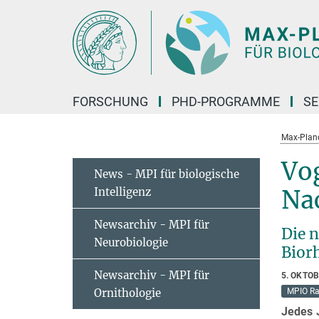
Hauptinhalt
FORSCHUNG
PHD-PROGRAMME
SE
Max-Planck
Vog
News - MPI für biologische
Intelligenz
Na
Newsarchiv - MPI für
Die 
Neurobiologie
Bior
Newsarchiv - MPI für
5. OKTO
Ornithologie
MPIO Ra
Jedes J