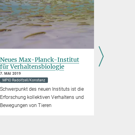
Neues Max-Planck-Institut
Jagd au
für Verhaltensbiologie
auch de
7. MAI 2019
7. MAI 2019
MPIO Radolfzell/Konstanz
MPIO Radolfz
Schwerpunkt des neuen Instituts ist die
Palmenflug
Erforschung kollektiven Verhaltens und
ökologisch
Bewegungen von Tieren