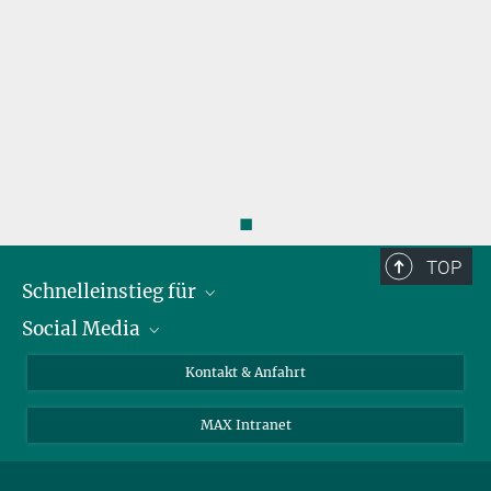
-
◼
TOP
Schnelleinstieg für
Social Media
Journalist*innen
Studierende
Bluesky
Kontakt & Anfahrt
Wissenschaftler*innen
Instagram
MAX Intranet
Bewerbende
LinkedIn
Besuchende
Threads