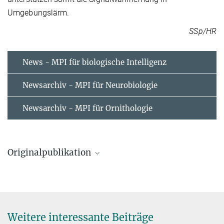
Umgebungslärm.
SSp/HR
News - MPI für biologische Intelligenz
Newsarchiv - MPI für Neurobiologie
Newsarchiv - MPI für Ornithologie
Originalpublikation
Jinhong Luo, Holger R. Goerlitz, Henrik Brumm and Lutz Wiegrebe
Linking the sender to the receiver: vocal adjustments by bats to
maintain signal detection in noise.
Scientific Reports am 22.12.2015
Weitere interessante Beiträge
Source