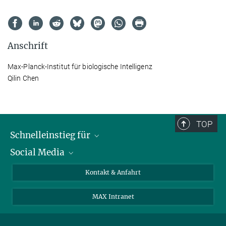
Anschrift
Max-Planck-Institut für biologische Intelligenz
Qilin Chen
TOP
Schnelleinstieg für
Social Media
Journalist*innen
Studierende
Bluesky
Kontakt & Anfahrt
Wissenschaftler*innen
Instagram
MAX Intranet
Bewerbende
LinkedIn
Besuchende
Threads