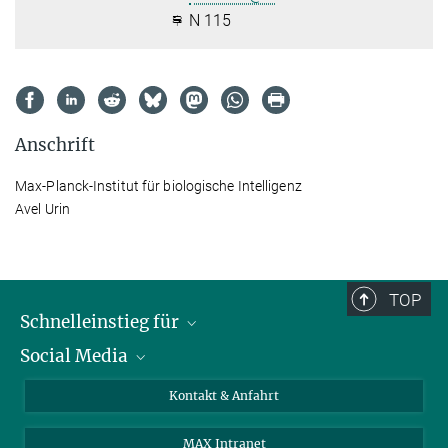
N 115
Anschrift
Max-Planck-Institut für biologische Intelligenz
Avel Urin
TOP
Schnelleinstieg für
Social Media
Journalist*innen
Studierende
Bluesky
Kontakt & Anfahrt
Wissenschaftler*innen
Instagram
MAX Intranet