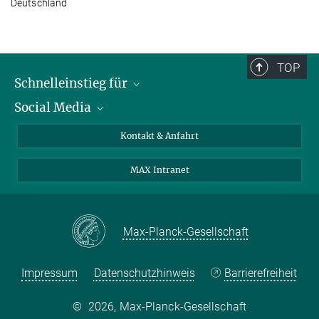
Deutschland
TOP
Schnelleinstieg für
Social Media
Journalist*innen
Studierende
Bluesky
Kontakt & Anfahrt
Wissenschaftler*innen
Instagram
MAX Intranet
Bewerbende
LinkedIn
Besuchende
Threads
Schüler*innen und Lehrkräfte
Facebook
Max-Planck-Gesellschaft
Alumni
Impressum
Datenschutzhinweis
Barrierefreiheit
©
2026, Max-Planck-Gesellschaft