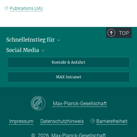
Publications LMU
TOP
Schnelleinstieg für
Social Media
Journalist*innen
Studierende
Bluesky
Kontakt & Anfahrt
Wissenschaftler*innen
Instagram
MAX Intranet
Bewerbende
LinkedIn
Besuchende
Threads
Schüler*innen und Lehrkräfte
Facebook
Max-Planck-Gesellschaft
Alumni
Impressum
Datenschutzhinweis
Barrierefreiheit
©
2026, Max-Planck-Gesellschaft