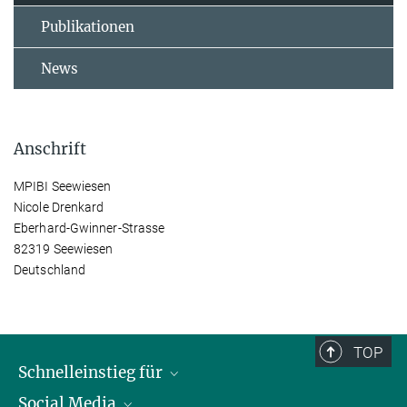
Publikationen
News
Anschrift
MPIBI Seewiesen
Nicole Drenkard
Eberhard-Gwinner-Strasse
82319 Seewiesen
Deutschland
TOP
Schnelleinstieg für
Social Media
Journalist*innen