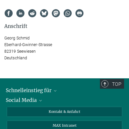
Anschrift
Georg Schmid
Eberhard-Gwinner-Strasse
82319 Seewiesen
Deutschland
TOP
Schnelleinstieg für
Social Media
Journalist*innen
Studierende
Bluesky
Kontakt & Anfahrt
Wissenschaftler*innen
Instagram
MAX Intranet
Bewerbende