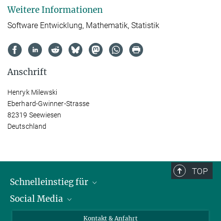
Weitere Informationen
Software Entwicklung, Mathematik, Statistik
Anschrift
Henryk Milewski
Eberhard-Gwinner-Strasse
82319 Seewiesen
Deutschland
TOP
Schnelleinstieg für
Social Media
Journalist*innen
Studierende
Bluesky
Kontakt & Anfahrt