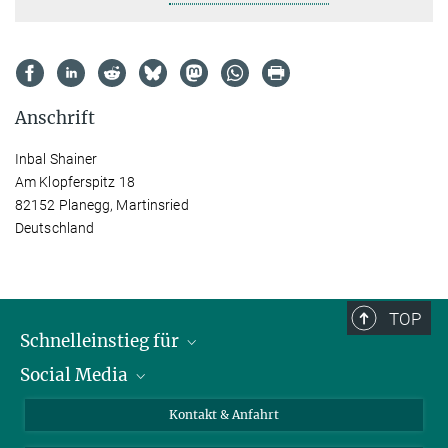
Anschrift
Inbal Shainer
Am Klopferspitz 18
82152 Planegg, Martinsried
Deutschland
TOP
Schnelleinstieg für
Social Media
Journalist*innen
Studierende
Bluesky
Kontakt & Anfahrt
Wissenschaftler*innen
Instagram