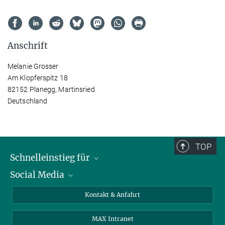
Anschrift
Melanie Grosser
Am Klopferspitz 18
82152 Planegg, Martinsried
Deutschland
TOP
Schnelleinstieg für
Social Media
Journalist*innen
Studierende
Bluesky
Kontakt & Anfahrt
Wissenschaftler*innen
Instagram
MAX Intranet
Bewerbende