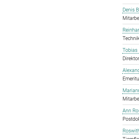
Denis B
Mitarbe
Reinhar
Technik
Tobias 
Direkto
Alexand
Emeritu
Marian
Mitarbe
Ann Ros
Postdo
Roswit