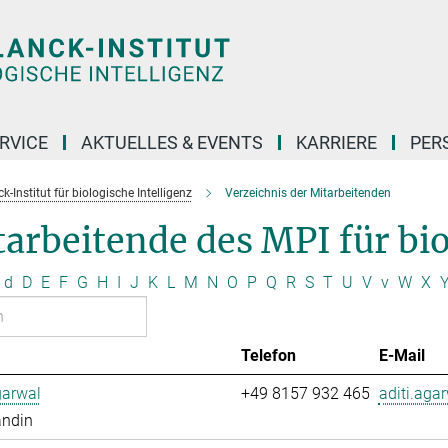
RVICE
AKTUELLES & EVENTS
KARRIERE
PER
-Institut für biologische Intelligenz
Verzeichnis der Mitarbeitenden
arbeitende des MPI für bio
d
D
E
F
G
H
I
J
K
L
M
N
O
P
Q
R
S
T
U
V
v
W
X
Telefon
E-Mail
garwal
+49 8157 932 465
aditi.aga
andin