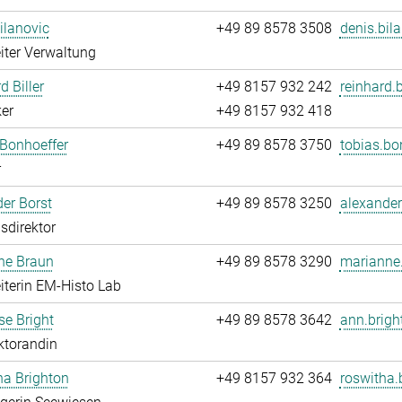
ilanovic
+49 89 8578 3508
denis.bil
iter Verwaltung
d Biller
+49 8157 932 242
reinhard.b
er
+49 8157 932 418
Bonhoeffer
+49 89 8578 3750
tobias.bo
r
er Borst
+49 89 8578 3250
alexander
sdirektor
ne Braun
+49 89 8578 3290
marianne.
iterin EM-Histo Lab
e Bright
+49 89 8578 3642
ann.brigh
ktorandin
ha Brighton
+49 8157 932 364
roswitha.