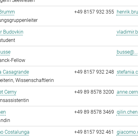
egerin Seewiesen
 Brumm
+49 8157 932 355
henrik.b
ngsgruppenleiter
r Budovkin
vladimir.
student
Busse
busse@...
anck-Fellow
ia Casagrande
+49 8157 932 248
stefania.
leiterin, Wissenschaftlerin
t Cerny
+49 89 8578 3200
anne.cern
onsassistentin
hen
+49 89 8578 3469
qilin.chen
andin
o Costalunga
+49 8157 932 461
giacomo.