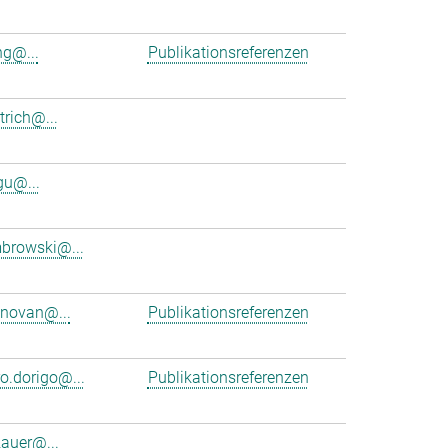
g@...
Publikationsreferenzen
trich@...
gu@...
browski@...
onovan@...
Publikationsreferenzen
o.dorigo@...
Publikationsreferenzen
zauer@...