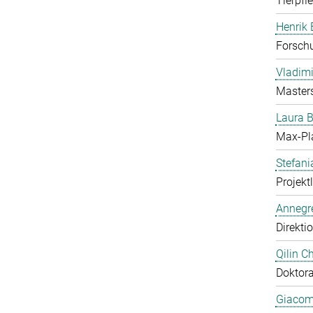
Tierpfl
Henrik
Forschu
Vladimi
Master
Laura 
Max-Pl
Stefan
Projekt
Annegre
Direkti
Qilin C
Doktor
Giacom