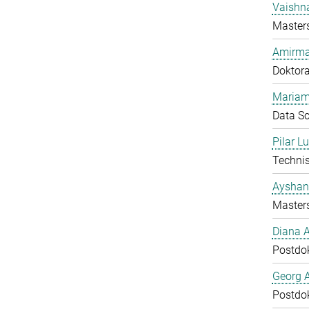
Vaishn
Master
Amirma
Doktor
Mariam
Data Sc
Pilar L
Technis
Ayshan
Master
Diana 
Postdo
Georg 
Postdo