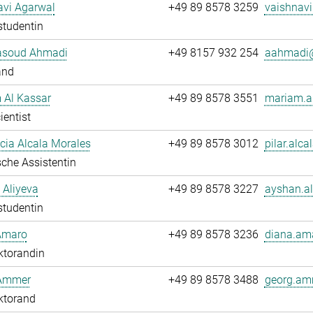
avi Agarwal
+49 89 8578 3259
vaishnavi
studentin
soud Ahmadi
+49 8157 932 254
aahmadi@
and
 Al Kassar
+49 89 8578 3551
mariam.al
ientist
ucia Alcala Morales
+49 89 8578 3012
pilar.alca
che Assistentin
 Aliyeva
+49 89 8578 3227
ayshan.al
studentin
Amaro
+49 89 8578 3236
diana.am
ktorandin
Ammer
+49 89 8578 3488
georg.am
ktorand