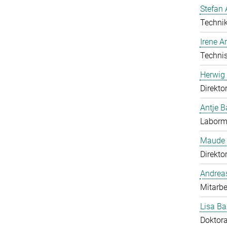
Stefan 
Technik
Irene 
Technis
Herwig 
Direkto
Antje B
Laborma
Maude 
Direkto
Andrea
Mitarbe
Lisa Ba
Doktor