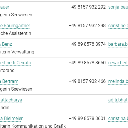
Bauer
+49 8157 932 292
sonja.bau
egerin Seewiesen
ne Baumgartner
+49 8157 932 298
christine
che Assistentin
a Benz
+49 89 8578 3974
barbara.b
iterin Verwaltung
ertinetti Cerrato
+49 89 8578 3650
cesar.bert
ktorand
a Bertram
+49 8157 932 466
melinda.b
egerin Seewiesen
hattacharya
aditi.bha
andin
na Bielmeier
+49 89 8578 3601
christina.
iterin Kommunikation und Grafik