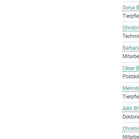
Sonja 
Tierpfl
Christi
Technis
Barbar
Mitarbe
César B
Postdo
Melind
Tierpfl
Aditi B
Doktor
Christi
Mitarbe