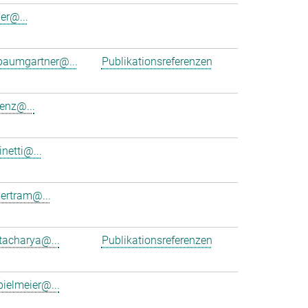
er@...
.baumgartner@...
Publikationsreferenzen
enz@...
inetti@...
ertram@...
ttacharya@...
Publikationsreferenzen
bielmeier@...