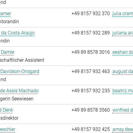
and
ramer
+49 8157 932 370
julia.cram
ktorandin
 da Costa Araújo
+49 8157 932 289
juliana.ar
andin
 Damle
+49 89 8578 3016
eeshan.d
chaftlicher Assistent
 Davidson-Onsgard
+49 8157 932 463
august.da
and
 de Assis Machado
+49 8157 932 235
beatriz.m
egerin Seewiesen
d Denk
+49 89 8578 3560
winfried.
sdirektor
eschler
+49 8157 932 425
amsy.desc