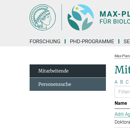
Hauptinhalt
FORSCHUNG
PHD-PROGRAMME
SE
Max-Planck
Mit
Mitarbeitende
A
B
C
Personensuche
Name
Aditi A
Doktor