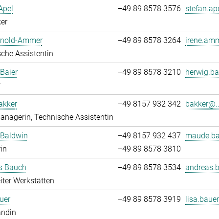
Apel
+49 89 8578 3576
stefan.ap
er
Arnold-Ammer
+49 89 8578 3264
irene.amm
che Assistentin
Baier
+49 89 8578 3210
herwig.ba
r
akker
+49 8157 932 342
bakker@..
nagerin, Technische Assistentin
Baldwin
+49 8157 932 437
maude.ba
rin
+49 89 8578 3810
s Bauch
+49 89 8578 3534
andreas.
iter Werkstätten
uer
+49 89 8578 3919
lisa.bauer
andin