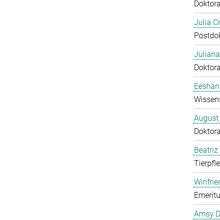
Doktor
Julia C
Postdo
Juliana
Doktor
Eeshan
Wissens
August
Doktor
Beatriz
Tierpfl
Winfrie
Emeritu
Amsy D