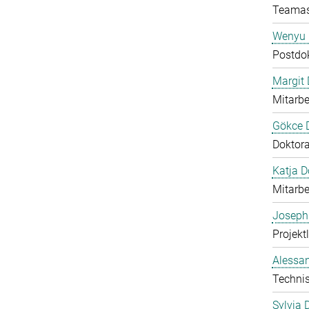
Teamas
Wenyu 
Postdo
Margit D
Mitarbe
Gökce 
Doktor
Katja 
Mitarbe
Joseph
Projektl
Alessan
Technis
Sylvia 