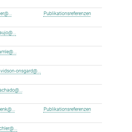
er@...
Publikationsreferenzen
aujo@...
amle@...
vidson-onsgard@...
achado@...
denk@...
Publikationsreferenzen
hler@...