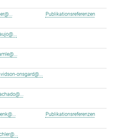
er@...
Publikationsreferenzen
aujo@...
amle@...
vidson-onsgard@...
achado@...
denk@...
Publikationsreferenzen
hler@...