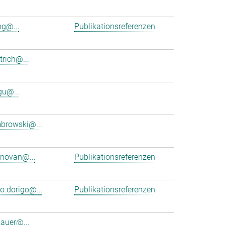
g@...
Publikationsreferenzen
trich@...
gu@...
browski@...
onovan@...
Publikationsreferenzen
o.dorigo@...
Publikationsreferenzen
zauer@...