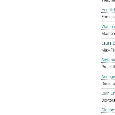
Tierpfl
Henrik
Forschu
Vladimi
Master
Laura 
Max-Pl
Stefan
Projekt
Annegre
Direkti
Qilin C
Doktor
Giacom