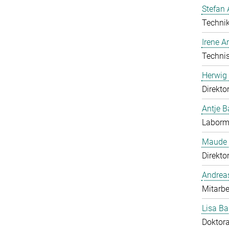
Stefan 
Technik
Irene 
Technis
Herwig 
Direkto
Antje B
Laborma
Maude 
Direkto
Andrea
Mitarbe
Lisa Ba
Doktor