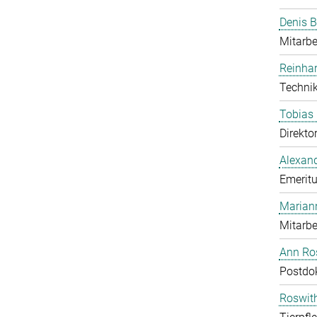
Denis B
Mitarbe
Reinhar
Technik
Tobias 
Direkto
Alexand
Emeritu
Marian
Mitarbe
Ann Ros
Postdo
Roswit