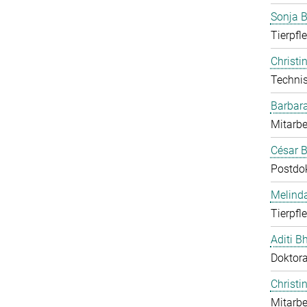
Sonja 
Tierpfl
Christi
Technis
Barbar
Mitarbe
César B
Postdo
Melind
Tierpfl
Aditi B
Doktor
Christi
Mitarbe