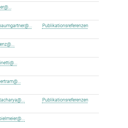
er@...
.baumgartner@...
Publikationsreferenzen
enz@...
inetti@...
ertram@...
ttacharya@...
Publikationsreferenzen
bielmeier@...