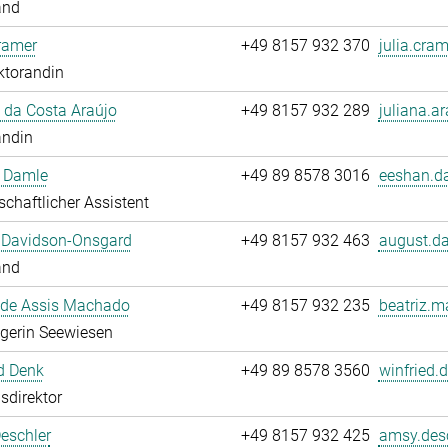
and
ramer
+49 8157 932 370
julia.cram
ktorandin
 da Costa Araújo
+49 8157 932 289
juliana.ar
andin
 Damle
+49 89 8578 3016
eeshan.d
chaftlicher Assistent
 Davidson-Onsgard
+49 8157 932 463
august.da
and
 de Assis Machado
+49 8157 932 235
beatriz.m
egerin Seewiesen
d Denk
+49 89 8578 3560
winfried.
sdirektor
eschler
+49 8157 932 425
amsy.desc