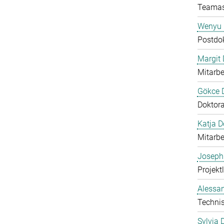
Teamas
Wenyu 
Postdo
Margit D
Mitarbe
Gökce 
Doktor
Katja 
Mitarbe
Joseph
Projektl
Alessan
Technis
Sylvia 