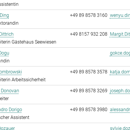
sistentin
Ding
+49 89 8578 3160
wenyu.din
ktorandin
ittrich
+49 8157 932 208
Margit.Dit
iterin Gästehaus Seewiesen
Dogu
gokce.do
andin
Dombrowski
+49 89 8578 3578
katja.dom
iterin Arbeitssicherheit
 Donovan
+49 89 8578 3269
joseph.d
eiter
dro Dorigo
+49 89 8578 3980
alessandr
cher Assistent
Dozauer
sylvie.do