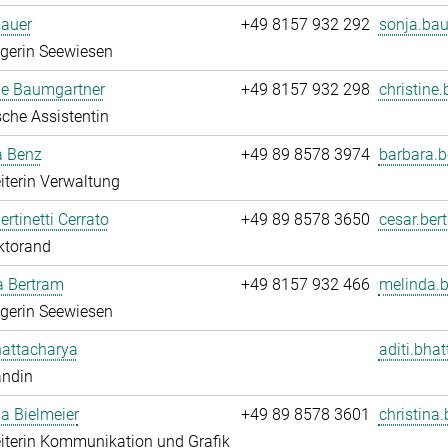
Bauer
+49 8157 932 292
sonja.bau
egerin Seewiesen
ne Baumgartner
+49 8157 932 298
christine
che Assistentin
a Benz
+49 89 8578 3974
barbara.b
iterin Verwaltung
ertinetti Cerrato
+49 89 8578 3650
cesar.bert
ktorand
a Bertram
+49 8157 932 466
melinda.b
egerin Seewiesen
hattacharya
aditi.bha
andin
na Bielmeier
+49 89 8578 3601
christina.
iterin Kommunikation und Grafik