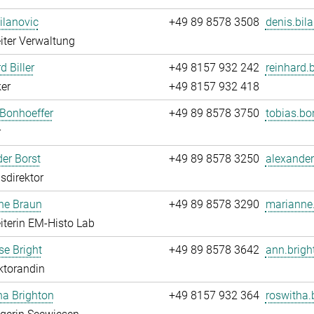
ilanovic
+49 89 8578 3508
denis.bil
iter Verwaltung
d Biller
+49 8157 932 242
reinhard.b
er
+49 8157 932 418
Bonhoeffer
+49 89 8578 3750
tobias.bo
r
er Borst
+49 89 8578 3250
alexander
sdirektor
ne Braun
+49 89 8578 3290
marianne.
iterin EM-Histo Lab
e Bright
+49 89 8578 3642
ann.brigh
ktorandin
ha Brighton
+49 8157 932 364
roswitha.