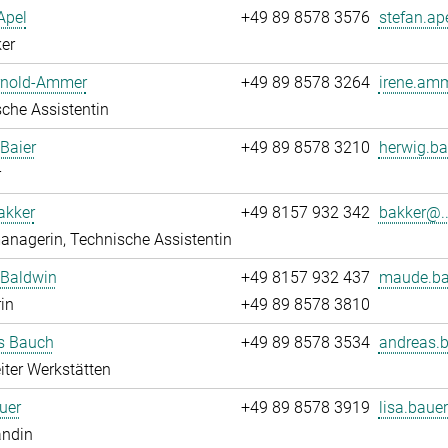
Apel
+49 89 8578 3576
stefan.ap
er
Arnold-Ammer
+49 89 8578 3264
irene.amm
che Assistentin
Baier
+49 89 8578 3210
herwig.ba
r
akker
+49 8157 932 342
bakker@..
nagerin, Technische Assistentin
Baldwin
+49 8157 932 437
maude.ba
rin
+49 89 8578 3810
s Bauch
+49 89 8578 3534
andreas.
iter Werkstätten
uer
+49 89 8578 3919
lisa.bauer
andin