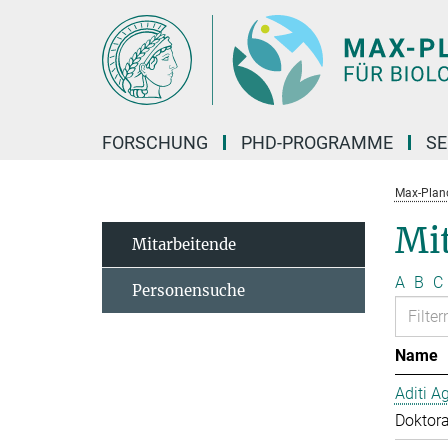
Hauptinhalt
FORSCHUNG
PHD-PROGRAMME
SE
Max-Planck
Mit
Mitarbeitende
A
B
C
Personensuche
Name
Aditi A
Doktor