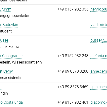
egerin Seewiesen
 Brumm
+49 8157 932 355
henrik.b
ngsgruppenleiter
r Budovkin
vladimir.
student
Busse
busse@...
anck-Fellow
ia Casagrande
+49 8157 932 248
stefania.
leiterin, Wissenschaftlerin
t Cerny
+49 89 8578 3200
anne.cern
onsassistentin
hen
+49 89 8578 3469
qilin.chen
andin
o Costalunga
+49 8157 932 461
giacomo.