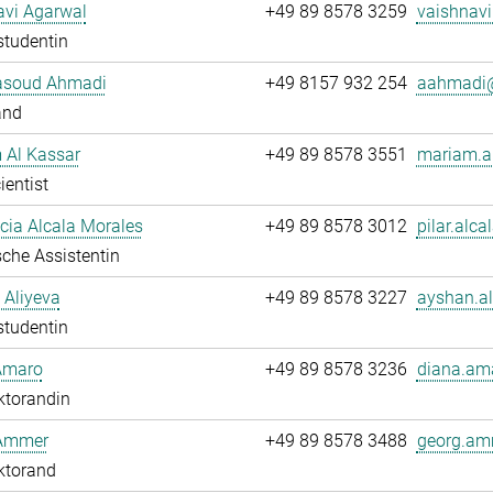
avi Agarwal
+49 89 8578 3259
vaishnavi
studentin
soud Ahmadi
+49 8157 932 254
aahmadi@
and
 Al Kassar
+49 89 8578 3551
mariam.al
ientist
ucia Alcala Morales
+49 89 8578 3012
pilar.alca
che Assistentin
 Aliyeva
+49 89 8578 3227
ayshan.al
studentin
Amaro
+49 89 8578 3236
diana.am
ktorandin
Ammer
+49 89 8578 3488
georg.am
ktorand