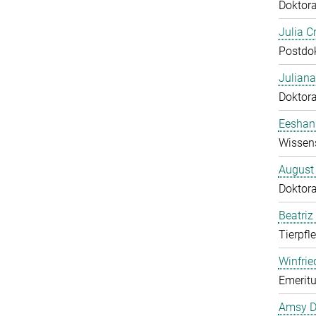
Doktor
Julia C
Postdo
Juliana
Doktor
Eeshan
Wissens
August
Doktor
Beatriz
Tierpfl
Winfrie
Emeritu
Amsy D