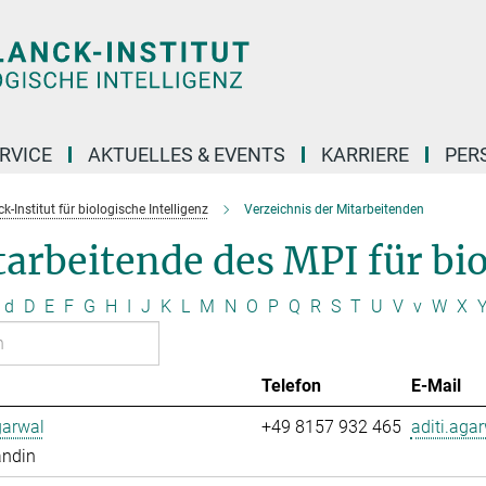
RVICE
AKTUELLES & EVENTS
KARRIERE
PER
-Institut für biologische Intelligenz
Verzeichnis der Mitarbeitenden
arbeitende des MPI für bio
d
D
E
F
G
H
I
J
K
L
M
N
O
P
Q
R
S
T
U
V
v
W
X
Telefon
E-Mail
garwal
+49 8157 932 465
aditi.aga
andin