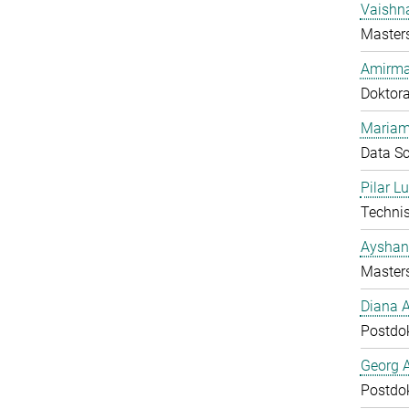
Vaishn
Master
Amirma
Doktor
Mariam
Data Sc
Pilar L
Technis
Ayshan
Master
Diana 
Postdo
Georg 
Postdo