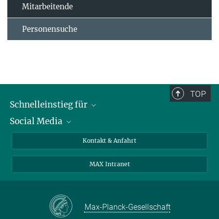
Mitarbeitende
Personensuche
TOP
Schnelleinstieg für
Social Media
Journalist*innen
Studierende
Bluesky
Kontakt & Anfahrt
Wissenschaftler*innen
Instagram
MAX Intranet
Bewerbende
LinkedIn
Besuchende
Threads
Schüler*innen und Lehrkräfte
Facebook
Max-Planck-Gesellschaft
Alumni