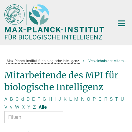
Hauptinhalt
Max-Planck-Institut für biologische Intelligenz
Verzeichnis der Mitarbeitenden
Mitarbeitende des MPI für
biologische Intelligenz
A
B
C
d
D
E
F
G
H
I
J
K
L
M
N
O
P
Q
R
S
T
U
V
v
W
X
Y
Z
Alle