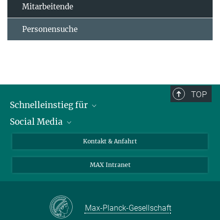
Mitarbeitende
Personensuche
TOP
Schnelleinstieg für
Social Media
Journalist*innen
Studierende
Bluesky
Kontakt & Anfahrt
Wissenschaftler*innen
Instagram
MAX Intranet
Bewerbende
LinkedIn
Besuchende
Threads
Schüler*innen und Lehrkräfte
Facebook
Max-Planck-Gesellschaft
Alumni