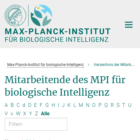
Hauptinhalt
Max-Planck-Institut für biologische Intelligenz
Verzeichnis der Mitarbeitenden
Mitarbeitende des MPI für
biologische Intelligenz
A
B
C
d
D
E
F
G
H
I
J
K
L
M
N
O
P
Q
R
S
T
U
V
v
W
X
Y
Z
Alle