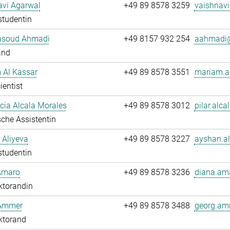
avi Agarwal
+49 89 8578 3259
vaishnavi
studentin
soud Ahmadi
+49 8157 932 254
aahmadi@
and
 Al Kassar
+49 89 8578 3551
mariam.al
ientist
ucia Alcala Morales
+49 89 8578 3012
pilar.alca
che Assistentin
 Aliyeva
+49 89 8578 3227
ayshan.al
studentin
Amaro
+49 89 8578 3236
diana.am
ktorandin
Ammer
+49 89 8578 3488
georg.am
ktorand