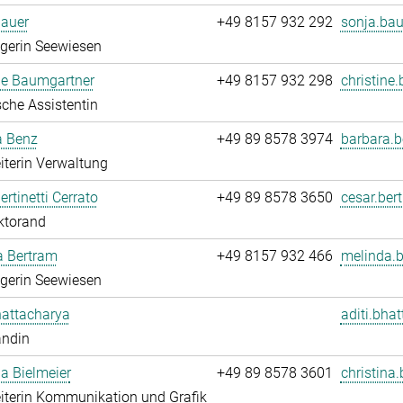
Bauer
+49 8157 932 292
sonja.bau
egerin Seewiesen
ne Baumgartner
+49 8157 932 298
christine
che Assistentin
a Benz
+49 89 8578 3974
barbara.b
iterin Verwaltung
ertinetti Cerrato
+49 89 8578 3650
cesar.bert
ktorand
a Bertram
+49 8157 932 466
melinda.b
egerin Seewiesen
hattacharya
aditi.bha
andin
na Bielmeier
+49 89 8578 3601
christina.
iterin Kommunikation und Grafik