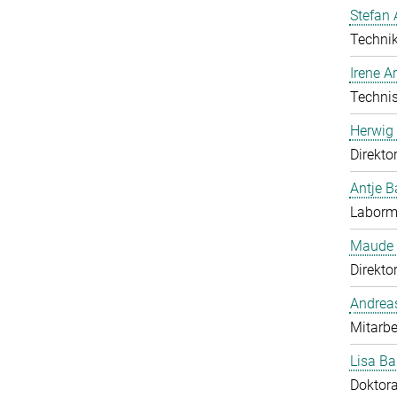
Stefan 
Technik
Irene 
Technis
Herwig 
Direkto
Antje B
Laborma
Maude 
Direkto
Andrea
Mitarbe
Lisa Ba
Doktor