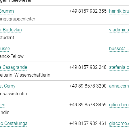
egerin Seewiesen
 Brumm
+49 8157 932 355
henrik.b
ngsgruppenleiter
r Budovkin
vladimir.
student
Busse
busse@...
anck-Fellow
ia Casagrande
+49 8157 932 248
stefania.
leiterin, Wissenschaftlerin
t Cerny
+49 89 8578 3200
anne.cern
onsassistentin
hen
+49 89 8578 3469
qilin.chen
andin
o Costalunga
+49 8157 932 461
giacomo.