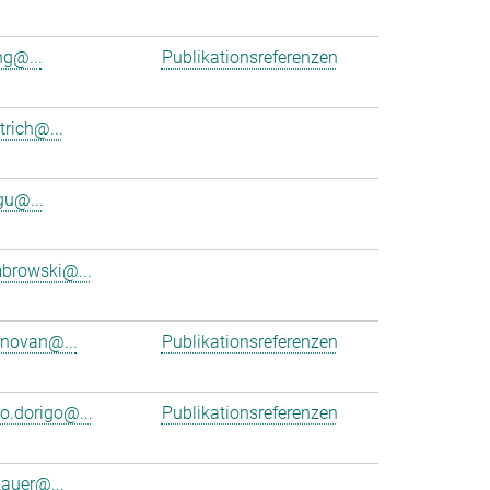
g@...
Publikationsreferenzen
trich@...
gu@...
browski@...
onovan@...
Publikationsreferenzen
o.dorigo@...
Publikationsreferenzen
zauer@...