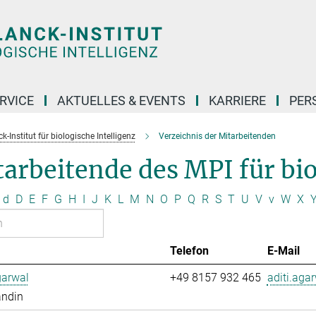
RVICE
AKTUELLES & EVENTS
KARRIERE
PER
-Institut für biologische Intelligenz
Verzeichnis der Mitarbeitenden
arbeitende des MPI für bio
d
D
E
F
G
H
I
J
K
L
M
N
O
P
Q
R
S
T
U
V
v
W
X
Telefon
E-Mail
garwal
+49 8157 932 465
aditi.aga
andin