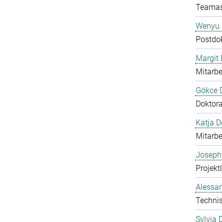
Teamas
Wenyu 
Postdo
Margit D
Mitarbe
Gökce 
Doktor
Katja 
Mitarbe
Joseph
Projektl
Alessan
Technis
Sylvia 