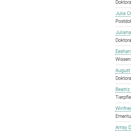
Doktor
Julia C
Postdo
Juliana
Doktor
Eeshan
Wissens
August
Doktor
Beatriz
Tierpfl
Winfrie
Emeritu
Amsy D