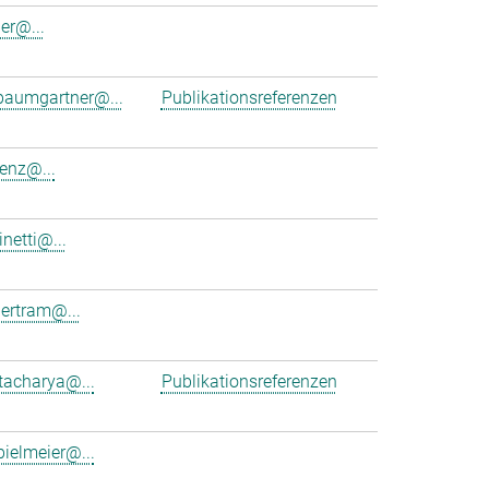
er@...
.baumgartner@...
Publikationsreferenzen
enz@...
inetti@...
ertram@...
ttacharya@...
Publikationsreferenzen
bielmeier@...