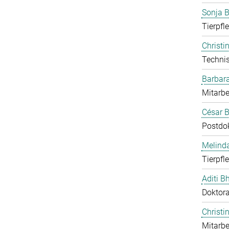
Sonja 
Tierpfl
Christi
Technis
Barbar
Mitarbe
César B
Postdo
Melind
Tierpfl
Aditi B
Doktor
Christi
Mitarbe