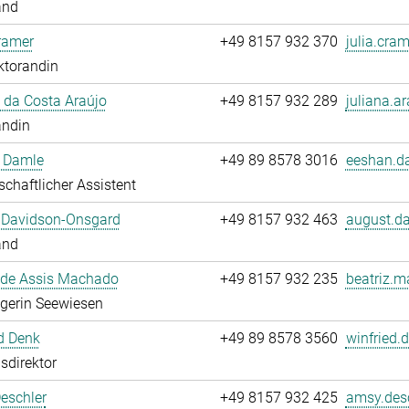
and
ramer
+49 8157 932 370
julia.cram
ktorandin
 da Costa Araújo
+49 8157 932 289
juliana.ar
andin
 Damle
+49 89 8578 3016
eeshan.d
chaftlicher Assistent
 Davidson-Onsgard
+49 8157 932 463
august.da
and
 de Assis Machado
+49 8157 932 235
beatriz.m
egerin Seewiesen
d Denk
+49 89 8578 3560
winfried.
sdirektor
eschler
+49 8157 932 425
amsy.desc