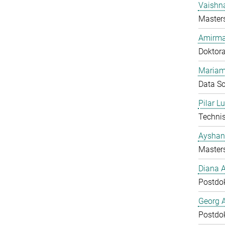
Vaishn
Master
Amirma
Doktor
Mariam
Data Sc
Pilar L
Technis
Ayshan
Master
Diana 
Postdo
Georg 
Postdo