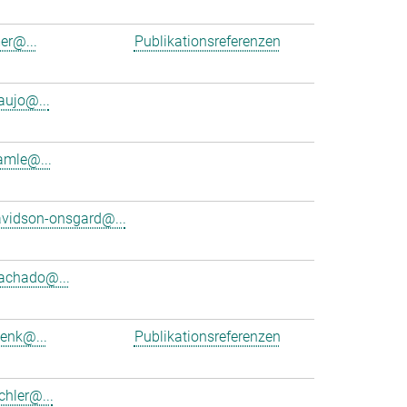
er@...
Publikationsreferenzen
aujo@...
amle@...
vidson-onsgard@...
achado@...
denk@...
Publikationsreferenzen
hler@...