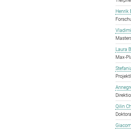
Tierpfl
Henrik
Forschu
Vladimi
Master
Laura 
Max-Pl
Stefan
Projekt
Annegre
Direkti
Qilin C
Doktor
Giacom