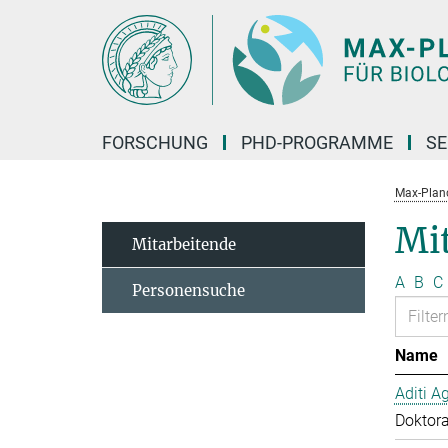
Hauptinhalt
FORSCHUNG
PHD-PROGRAMME
SE
Max-Planck
Mit
Mitarbeitende
A
B
C
Personensuche
Name
Aditi A
Doktor