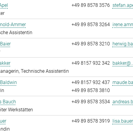
Apel
+49 89 8578 3576
stefan.ap
er
Arnold-Ammer
+49 89 8578 3264
irene.amm
che Assistentin
Baier
+49 89 8578 3210
herwig.ba
r
akker
+49 8157 932 342
bakker@..
nagerin, Technische Assistentin
Baldwin
+49 8157 932 437
maude.ba
rin
+49 89 8578 3810
s Bauch
+49 89 8578 3534
andreas.
iter Werkstätten
uer
+49 89 8578 3919
lisa.bauer
andin