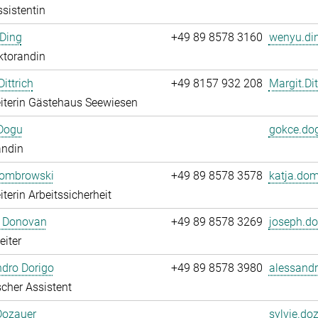
sistentin
Ding
+49 89 8578 3160
wenyu.din
ktorandin
ittrich
+49 8157 932 208
Margit.Dit
iterin Gästehaus Seewiesen
Dogu
gokce.do
andin
Dombrowski
+49 89 8578 3578
katja.dom
iterin Arbeitssicherheit
 Donovan
+49 89 8578 3269
joseph.d
eiter
dro Dorigo
+49 89 8578 3980
alessandr
cher Assistent
Dozauer
sylvie.do