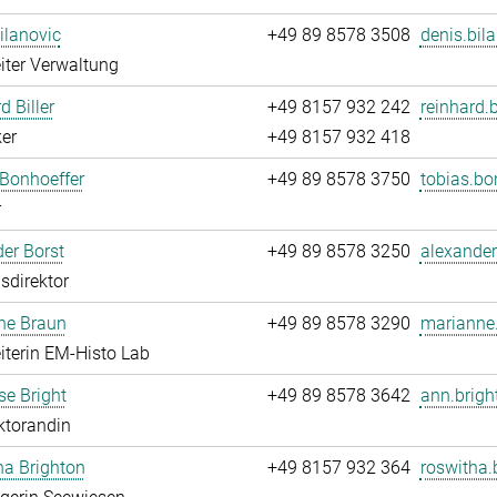
ilanovic
+49 89 8578 3508
denis.bil
iter Verwaltung
d Biller
+49 8157 932 242
reinhard.b
er
+49 8157 932 418
Bonhoeffer
+49 89 8578 3750
tobias.bo
r
er Borst
+49 89 8578 3250
alexander
sdirektor
ne Braun
+49 89 8578 3290
marianne.
iterin EM-Histo Lab
e Bright
+49 89 8578 3642
ann.brigh
ktorandin
ha Brighton
+49 8157 932 364
roswitha.