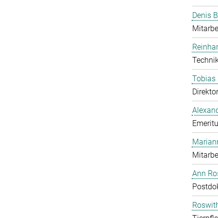
Denis B
Mitarbe
Reinhar
Technik
Tobias 
Direkto
Alexand
Emeritu
Marian
Mitarbe
Ann Ros
Postdo
Roswit