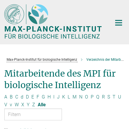
Hauptinhalt
Max-Planck-Institut für biologische Intelligenz
Verzeichnis der Mitarbeitenden
Mitarbeitende des MPI für
biologische Intelligenz
A
B
C
d
D
E
F
G
H
I
J
K
L
M
N
O
P
Q
R
S
T
U
V
v
W
X
Y
Z
Alle