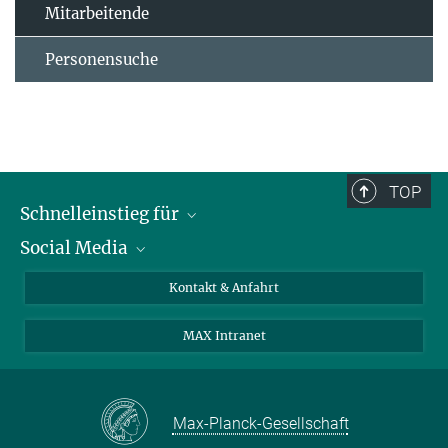
Mitarbeitende
Personensuche
TOP
Schnelleinstieg für
Social Media
Journalist*innen
Studierende
Bluesky
Kontakt & Anfahrt
Wissenschaftler*innen
Instagram
MAX Intranet
Bewerbende
LinkedIn
Besuchende
Threads
Schüler*innen und Lehrkräfte
Facebook
Max-Planck-Gesellschaft
Alumni