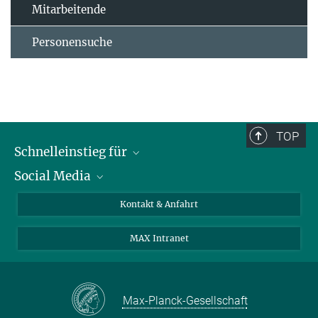
Mitarbeitende
Personensuche
TOP
Schnelleinstieg für
Social Media
Journalist*innen
Studierende
Bluesky
Kontakt & Anfahrt
Wissenschaftler*innen
Instagram
MAX Intranet
Bewerbende
LinkedIn
Besuchende
Threads
Schüler*innen und Lehrkräfte
Facebook
Max-Planck-Gesellschaft
Alumni