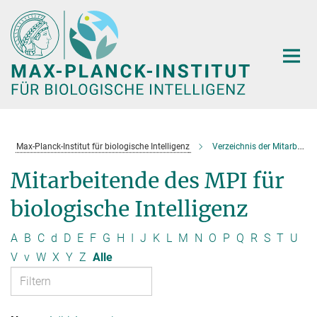
Hauptinhalt
Max-Planck-Institut für biologische Intelligenz
Verzeichnis der Mitarbeitenden
Mitarbeitende des MPI für
biologische Intelligenz
A
B
C
d
D
E
F
G
H
I
J
K
L
M
N
O
P
Q
R
S
T
U
V
v
W
X
Y
Z
Alle