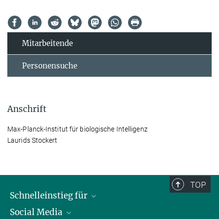
Mitarbeitende
Personensuche
Anschrift
Max-Planck-Institut für biologische Intelligenz
Laurids Stockert
TOP
Schnelleinstieg für
Social Media
Journalist*innen