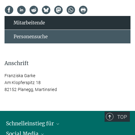
Mitarbeitende
Personensuche
Anschrift
Franziska Garke
Am Klopferspitz 18
82152 Planegg, Martinsried
TOP
Schnelleinstieg für
Social Media
Journalist*innen