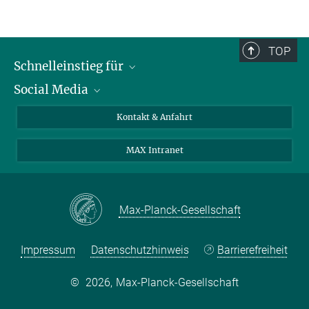
TOP
Schnelleinstieg für
Social Media
Journalist*innen
Studierende
Bluesky
Kontakt & Anfahrt
Wissenschaftler*innen
Instagram
MAX Intranet
Bewerbende
LinkedIn
Besuchende
Threads
Schüler*innen und Lehrkräfte
Facebook
Max-Planck-Gesellschaft
Alumni
Impressum
Datenschutzhinweis
Barrierefreiheit
©
2026, Max-Planck-Gesellschaft