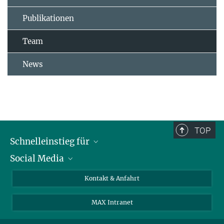
Publikationen
Team
News
TOP
Schnelleinstieg für
Social Media
Journalist*innen
Studierende
Bluesky
Kontakt & Anfahrt
Wissenschaftler*innen
Instagram
MAX Intranet
Bewerbende
LinkedIn