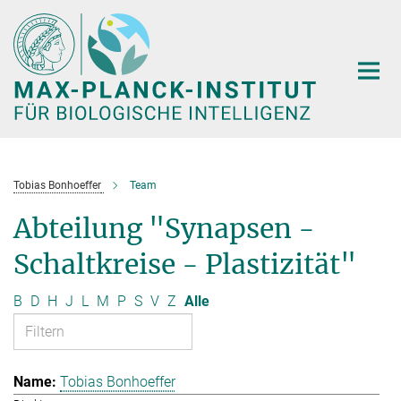
Hauptinhalt
Tobias Bonhoeffer
Team
Abteilung "Synapsen -
Schaltkreise - Plastizität"
B
D
H
J
L
M
P
S
V
Z
Alle
Tobias Bonhoeffer