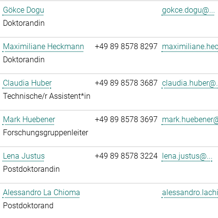
Gökce Dogu
gokce.dogu@...
Doktorandin
Maximiliane Heckmann
+49 89 8578 8297
maximiliane.he
Doktorandin
Claudia Huber
+49 89 8578 3687
claudia.huber@.
Technische/r Assistent*in
Mark Huebener
+49 89 8578 3697
mark.huebener@
Forschungsgruppenleiter
Lena Justus
+49 89 8578 3224
lena.justus@...
Postdoktorandin
Alessandro La Chioma
alessandro.lach
Postdoktorand