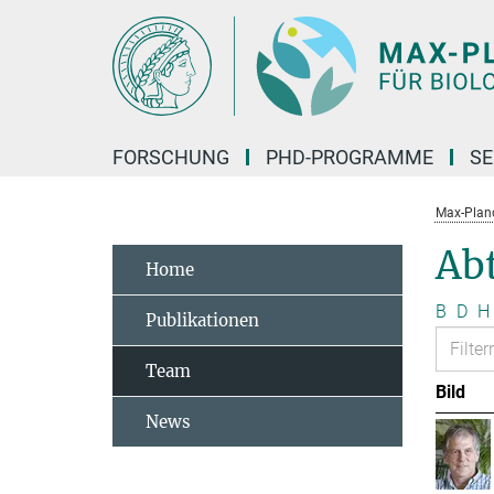
Hauptinhalt
FORSCHUNG
PHD-PROGRAMME
SE
Max-Planck
Abt
Home
B
D
H
Publikationen
Team
Bild
News