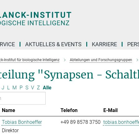
RVICE
AKTUELLES & EVENTS
KARRIERE
PER
-Institut für biologische Intelligenz
Abteilungen und Forschungsgruppen
eilung "Synapsen - Schaltk
J
L
M
P
S
V
Z
Alle
Name
Telefon
E-Mail
Tobias Bonhoeffer
+49 89 8578 3750
tobias.bonhoeffe
Direktor