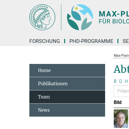
Hauptinhalt
FORSCHUNG
PHD-PROGRAMME
SE
Max-Planck
Abt
Home
B
D
H
Publikationen
Team
Bild
News