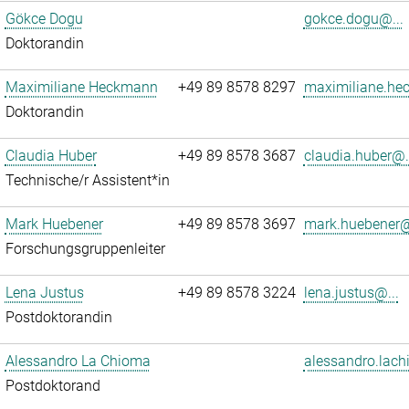
Gökce Dogu
gokce.dogu@...
Doktorandin
Maximiliane Heckmann
+49 89 8578 8297
maximiliane.he
Doktorandin
Claudia Huber
+49 89 8578 3687
claudia.huber@.
Technische/r Assistent*in
Mark Huebener
+49 89 8578 3697
mark.huebener@
Forschungsgruppenleiter
Lena Justus
+49 89 8578 3224
lena.justus@...
Postdoktorandin
Alessandro La Chioma
alessandro.lach
Postdoktorand