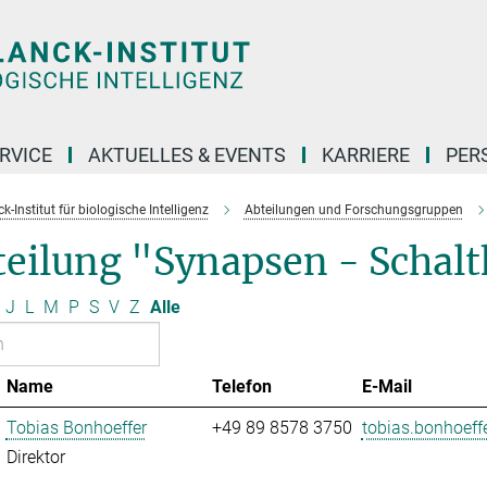
RVICE
AKTUELLES & EVENTS
KARRIERE
PER
-Institut für biologische Intelligenz
Abteilungen und Forschungsgruppen
eilung "Synapsen - Schaltk
J
L
M
P
S
V
Z
Alle
Name
Telefon
E-Mail
Tobias Bonhoeffer
+49 89 8578 3750
tobias.bonhoeffe
Direktor