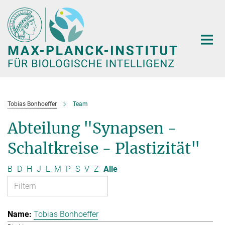
Hauptinhalt
Tobias Bonhoeffer
Team
Abteilung "Synapsen -
Schaltkreise - Plastizität"
B
D
H
J
L
M
P
S
V
Z
Alle
Tobias Bonhoeffer