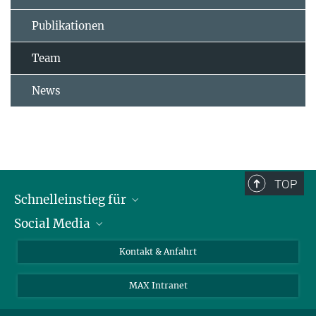
Publikationen
Team
News
TOP
Schnelleinstieg für
Social Media
Journalist*innen
Studierende
Bluesky
Kontakt & Anfahrt
Wissenschaftler*innen
Instagram
MAX Intranet
Bewerbende
LinkedIn