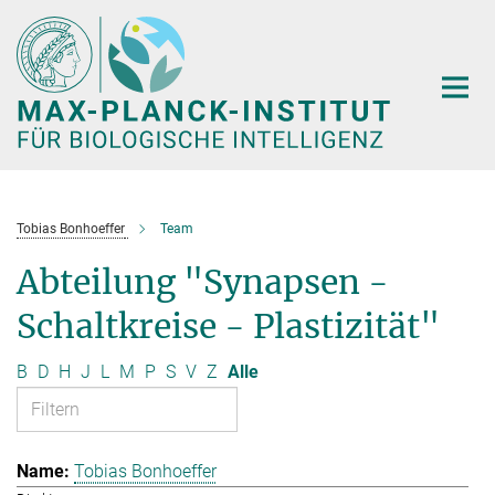
Hauptinhalt
Tobias Bonhoeffer
Team
Abteilung "Synapsen -
Schaltkreise - Plastizität"
B
D
H
J
L
M
P
S
V
Z
Alle
Tobias Bonhoeffer