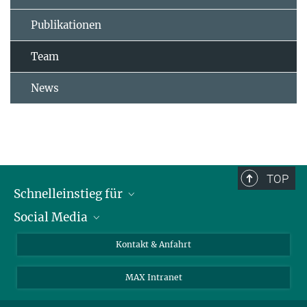
Publikationen
Team
News
TOP
Schnelleinstieg für
Social Media
Journalist*innen
Studierende
Bluesky
Kontakt & Anfahrt
Wissenschaftler*innen
Instagram
MAX Intranet
Bewerbende
LinkedIn