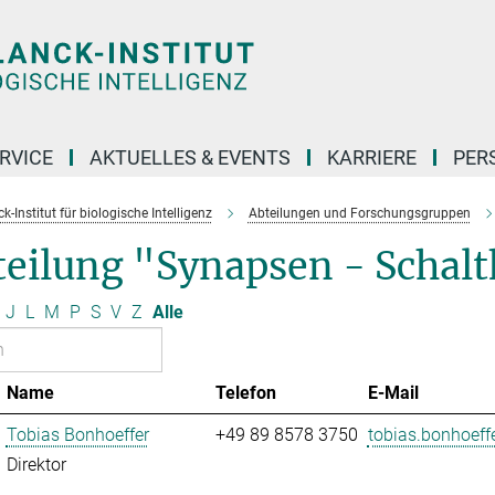
RVICE
AKTUELLES & EVENTS
KARRIERE
PER
-Institut für biologische Intelligenz
Abteilungen und Forschungsgruppen
eilung "Synapsen - Schaltk
J
L
M
P
S
V
Z
Alle
Name
Telefon
E-Mail
Tobias Bonhoeffer
+49 89 8578 3750
tobias.bonhoeffe
Direktor