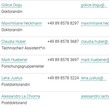
Gökce Dogu
gokce.dogu@...
Doktorandin
Maximiliane Heckmann
+49 89 8578 8297
maximiliane.he
Doktorandin
Claudia Huber
+49 89 8578 3687
claudia.huber@.
Technische/r Assistent*in
Mark Huebener
+49 89 8578 3697
mark.huebener@
Forschungsgruppenleiter
Lena Justus
+49 89 8578 3224
lena.justus@...
Postdoktorandin
Alessandro La Chioma
alessandro.lach
Postdoktorand