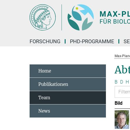
Hauptinhalt
FORSCHUNG
PHD-PROGRAMME
SE
Max-Planck
Abt
Home
B
D
H
Publikationen
Team
Bild
News