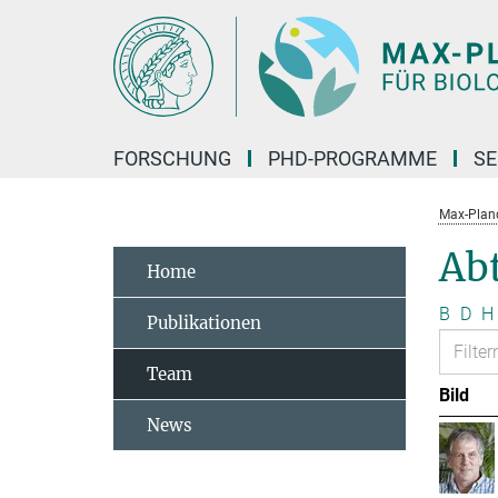
Hauptinhalt
FORSCHUNG
PHD-PROGRAMME
SE
Max-Planck
Abt
Home
B
D
H
Publikationen
Team
Bild
News