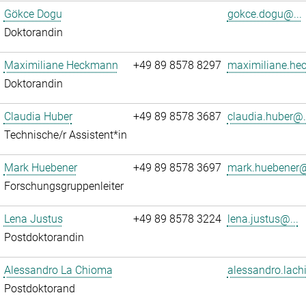
Gökce Dogu
gokce.dogu@...
Doktorandin
Maximiliane Heckmann
+49 89 8578 8297
maximiliane.he
Doktorandin
Claudia Huber
+49 89 8578 3687
claudia.huber@.
Technische/r Assistent*in
Mark Huebener
+49 89 8578 3697
mark.huebener@
Forschungsgruppenleiter
Lena Justus
+49 89 8578 3224
lena.justus@...
Postdoktorandin
Alessandro La Chioma
alessandro.lach
Postdoktorand