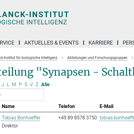
RVICE
AKTUELLES & EVENTS
KARRIERE
PER
-Institut für biologische Intelligenz
Abteilungen und Forschungsgruppen
eilung "Synapsen - Schaltk
J
L
M
P
S
V
Z
Alle
Name
Telefon
E-Mail
Tobias Bonhoeffer
+49 89 8578 3750
tobias.bonhoeffe
Direktor