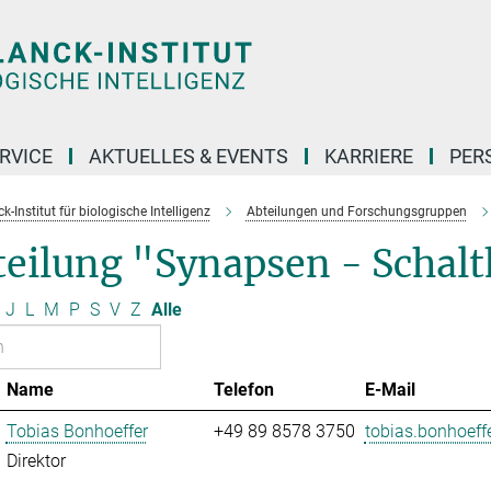
RVICE
AKTUELLES & EVENTS
KARRIERE
PER
-Institut für biologische Intelligenz
Abteilungen und Forschungsgruppen
eilung "Synapsen - Schaltk
J
L
M
P
S
V
Z
Alle
Name
Telefon
E-Mail
Tobias Bonhoeffer
+49 89 8578 3750
tobias.bonhoeffe
Direktor