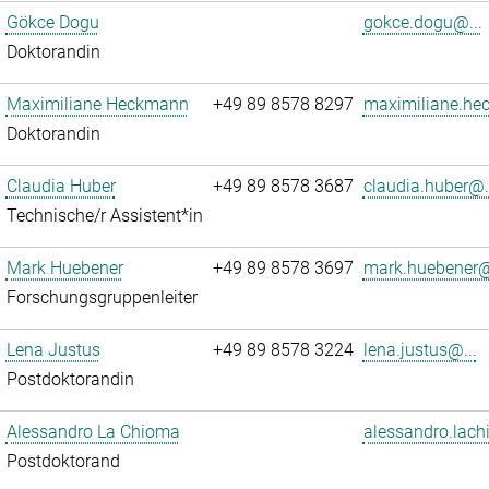
Gökce Dogu
gokce.dogu@...
Doktorandin
Maximiliane Heckmann
+49 89 8578 8297
maximiliane.he
Doktorandin
Claudia Huber
+49 89 8578 3687
claudia.huber@.
Technische/r Assistent*in
Mark Huebener
+49 89 8578 3697
mark.huebener@
Forschungsgruppenleiter
Lena Justus
+49 89 8578 3224
lena.justus@...
Postdoktorandin
Alessandro La Chioma
alessandro.lach
Postdoktorand