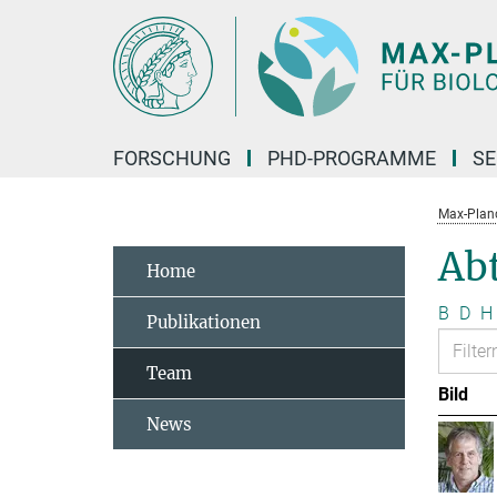
Hauptinhalt
FORSCHUNG
PHD-PROGRAMME
SE
Max-Planck
Abt
Home
B
D
H
Publikationen
Team
Bild
News