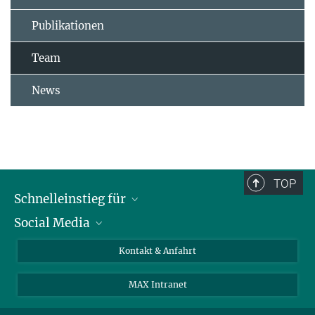
Publikationen
Team
News
TOP
Schnelleinstieg für
Social Media
Journalist*innen
Studierende
Bluesky
Kontakt & Anfahrt
Wissenschaftler*innen
Instagram
MAX Intranet
Bewerbende
LinkedIn