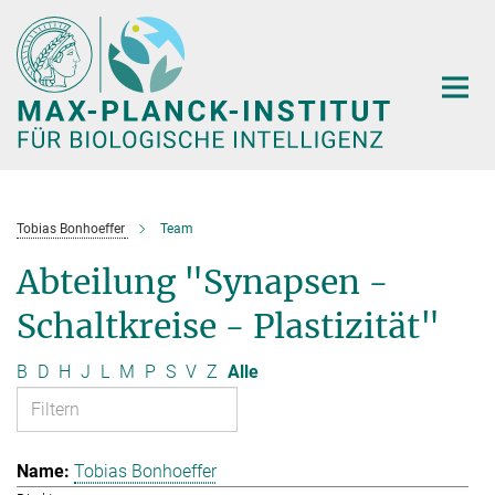
Hauptinhalt
Tobias Bonhoeffer
Team
Abteilung "Synapsen -
Schaltkreise - Plastizität"
B
D
H
J
L
M
P
S
V
Z
Alle
Tobias Bonhoeffer