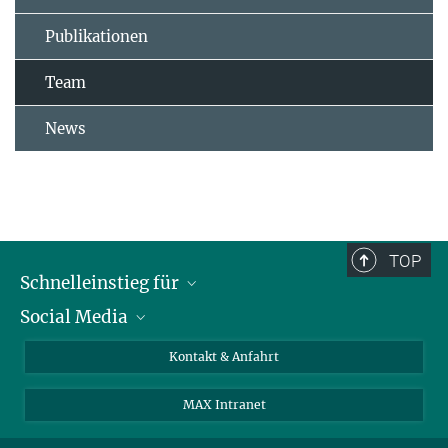
Publikationen
Team
News
TOP
Schnelleinstieg für
Social Media
Journalist*innen
Studierende
Bluesky
Kontakt & Anfahrt
Wissenschaftler*innen
Instagram
MAX Intranet
Bewerbende
LinkedIn