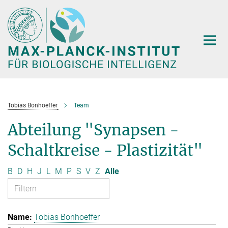
Hauptinhalt
Tobias Bonhoeffer
Team
Abteilung "Synapsen -
Schaltkreise - Plastizität"
B
D
H
J
L
M
P
S
V
Z
Alle
Tobias Bonhoeffer