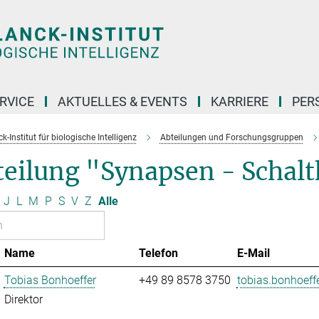
RVICE
AKTUELLES & EVENTS
KARRIERE
PER
-Institut für biologische Intelligenz
Abteilungen und Forschungsgruppen
eilung "Synapsen - Schaltk
J
L
M
P
S
V
Z
Alle
Name
Telefon
E-Mail
Tobias Bonhoeffer
+49 89 8578 3750
tobias.bonhoeffe
Direktor