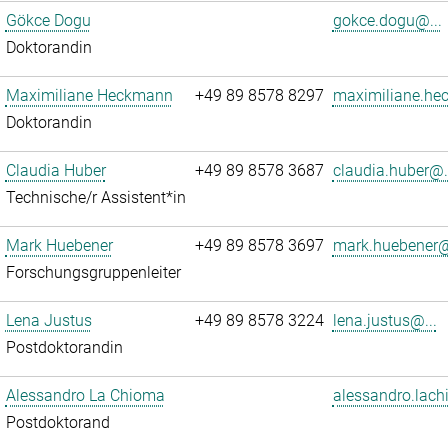
Gökce Dogu
gokce.dogu@...
Doktorandin
Maximiliane Heckmann
+49 89 8578 8297
maximiliane.he
Doktorandin
Claudia Huber
+49 89 8578 3687
claudia.huber@.
Technische/r Assistent*in
Mark Huebener
+49 89 8578 3697
mark.huebener@
Forschungsgruppenleiter
Lena Justus
+49 89 8578 3224
lena.justus@...
Postdoktorandin
Alessandro La Chioma
alessandro.lach
Postdoktorand