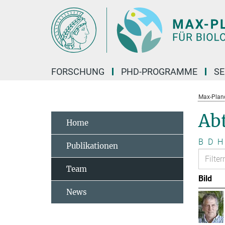
Hauptinhalt
FORSCHUNG
PHD-PROGRAMME
SE
Max-Planck
Abt
Home
B
D
H
Publikationen
Team
Bild
News