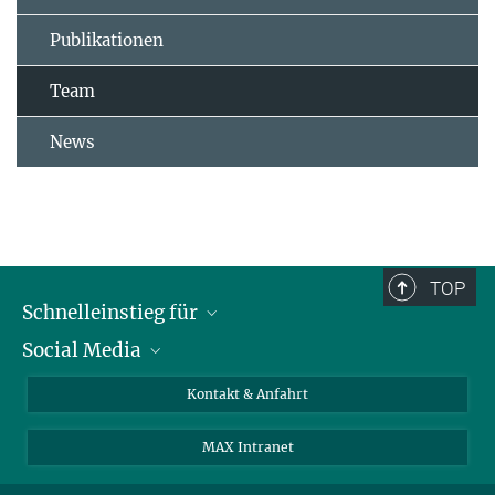
Publikationen
Team
News
TOP
Schnelleinstieg für
Social Media
Journalist*innen
Studierende
Bluesky
Kontakt & Anfahrt
Wissenschaftler*innen
Instagram
MAX Intranet
Bewerbende
LinkedIn