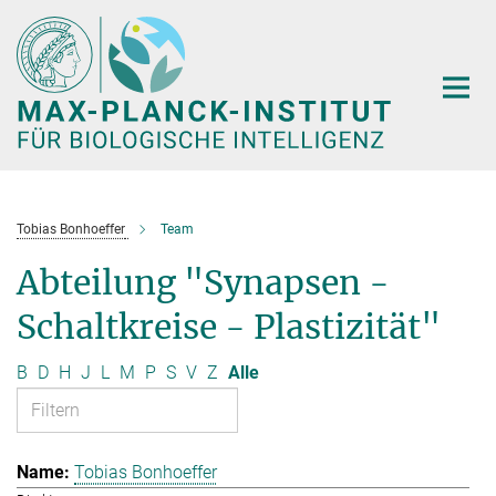
Hauptinhalt
Tobias Bonhoeffer
Team
Abteilung "Synapsen -
Schaltkreise - Plastizität"
B
D
H
J
L
M
P
S
V
Z
Alle
Tobias Bonhoeffer