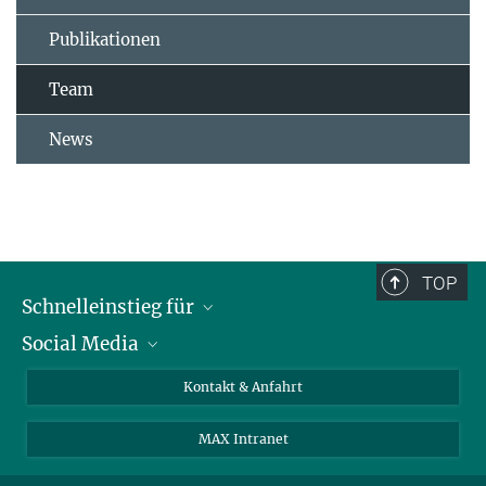
Publikationen
Team
News
TOP
Schnelleinstieg für
Social Media
Journalist*innen
Studierende
Bluesky
Kontakt & Anfahrt
Wissenschaftler*innen
Instagram
MAX Intranet
Bewerbende
LinkedIn