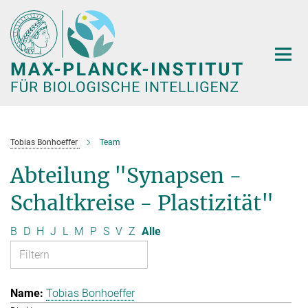
Hauptinhalt
Tobias Bonhoeffer
Team
Abteilung "Synapsen -
Schaltkreise - Plastizität"
B
D
H
J
L
M
P
S
V
Z
Alle
Tobias Bonhoeffer