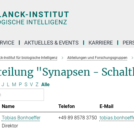
RVICE
AKTUELLES & EVENTS
KARRIERE
PER
-Institut für biologische Intelligenz
Abteilungen und Forschungsgruppen
eilung "Synapsen - Schaltk
J
L
M
P
S
V
Z
Alle
Name
Telefon
E-Mail
Tobias Bonhoeffer
+49 89 8578 3750
tobias.bonhoeffe
Direktor