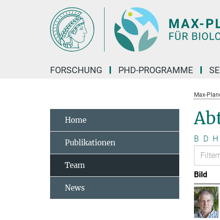
Hauptinhalt
FORSCHUNG
PHD-PROGRAMME
SE
Max-Planck
Abt
Home
B
D
H
Publikationen
Team
Bild
News