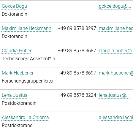
Gökce Dogu
gokce.dogu@...
Doktorandin
Maximiliane Heckmann
+49 89 8578 8297
maximiliane.he
Doktorandin
Claudia Huber
+49 89 8578 3687
claudia.huber@.
Technische/r Assistent*in
Mark Huebener
+49 89 8578 3697
mark.huebener@
Forschungsgruppenleiter
Lena Justus
+49 89 8578 3224
lena.justus@...
Postdoktorandin
Alessandro La Chioma
alessandro.lach
Postdoktorand