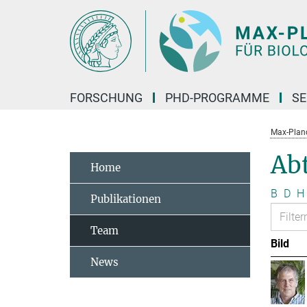
Hauptinhalt
FORSCHUNG
PHD-PROGRAMME
SE
Max-Planck
Abt
Home
B
D
H
Publikationen
Team
Bild
News