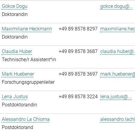
Gökce Dogu
gokce.dogu@...
Doktorandin
Maximiliane Heckmann
+49 89 8578 8297
maximiliane.he
Doktorandin
Claudia Huber
+49 89 8578 3687
claudia.huber@.
Technische/r Assistent*in
Mark Huebener
+49 89 8578 3697
mark.huebener@
Forschungsgruppenleiter
Lena Justus
+49 89 8578 3224
lena.justus@...
Postdoktorandin
Alessandro La Chioma
alessandro.lach
Postdoktorand