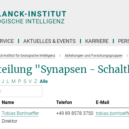
RVICE
AKTUELLES & EVENTS
KARRIERE
PER
-Institut für biologische Intelligenz
Abteilungen und Forschungsgruppen
eilung "Synapsen - Schaltk
J
L
M
P
S
V
Z
Alle
Name
Telefon
E-Mail
Tobias Bonhoeffer
+49 89 8578 3750
tobias.bonhoeffe
Direktor